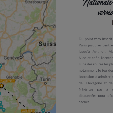
Nationale
versi
Du point zéro inscri
Paris jusqu'au centr
jusqu'à Avignon, Ai
Nice et enfin Menton
l'une des routes les p
notamment le jeu des
l'occasion d'admirer 
ES-VALENCE
de l'Hexagone et de 
N'hésitez pas à e
détournées pour déco
cachés.
VALLAURIS