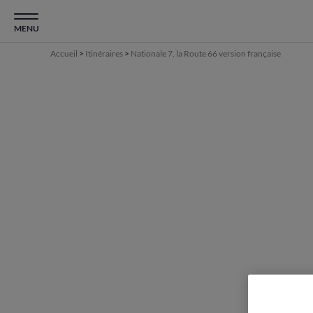
MENU
Accueil
>
Itinéraires
>
Nationale 7, la Route 66 version française