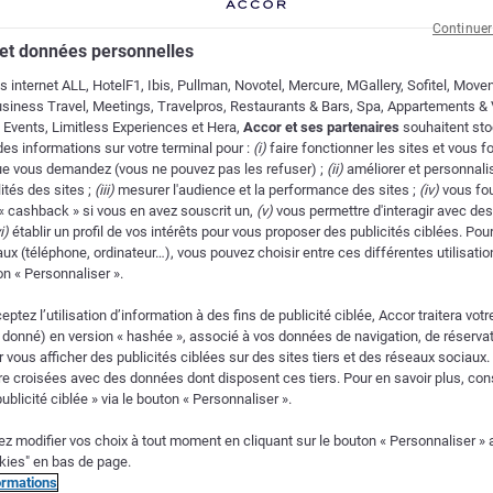
Continuer
et données personnelles
es internet ALL, HotelF1, Ibis, Pullman, Novotel, Mercure, MGallery, Sofitel, Move
siness Travel, Meetings, Travelpros, Restaurants & Bars, Spa, Appartements & V
& Events, Limitless Experiences et Hera,
Accor et ses partenaires
souhaitent sto
es informations sur votre terminal pour :
(i)
faire fonctionner les sites et vous fo
ue vous demandez (vous ne pouvez pas les refuser) ;
(ii)
améliorer et personnalis
ités des sites ;
(iii)
mesurer l'audience et la performance des sites ;
(iv)
vous fou
« cashback » si vous en avez souscrit un,
(v)
vous permettre d'interagir avec de
i)
établir un profil de vos intérêts pour vous proposer des publicités ciblées. Po
ux (téléphone, ordinateur…), vous pouvez choisir entre ces différentes utilisatio
on « Personnaliser ».
eptez l’utilisation d’information à des fins de publicité ciblée, Accor traitera votr
 donné) en version « hashée », associé à vos données de navigation, de réservat
ur vous afficher des publicités ciblées sur des sites tiers et des réseaux sociau
re croisées avec des données dont disposent ces tiers. Pour en savoir plus, con
publicité ciblée » via le bouton « Personnaliser ».
z modifier vos choix à tout moment en cliquant sur le bouton « Personnaliser » 
okies" en bas de page.
ormations