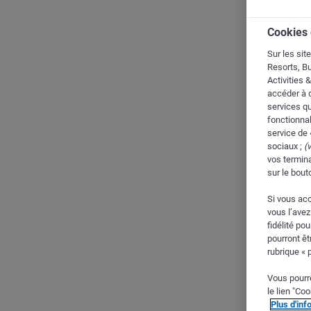
Cookies 
Sur les sit
Resorts, Bu
Activities 
accéder à d
services q
fonctionnal
service de 
sociaux ;
(v
vos termina
sur le bout
Si vous acc
vous l’avez
fidélité po
pourront êt
rubrique « 
Vous pourre
le lien "Co
Plus d'inf