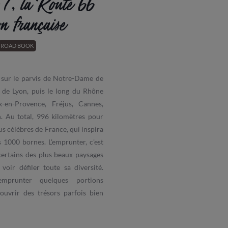
 7, la Route 66
on française
ROAD BOOK
t sur le parvis de Notre-Dame de
e de Lyon, puis le long du Rhône
x-en-Provence, Fréjus, Cannes,
. Au total, 996 kilomètres pour
lus célèbres de France, qui inspira
 1000 bornes. L'emprunter, c'est
certains des plus beaux paysages
voir défiler toute sa diversité.
mprunter quelques portions
uvrir des trésors parfois bien