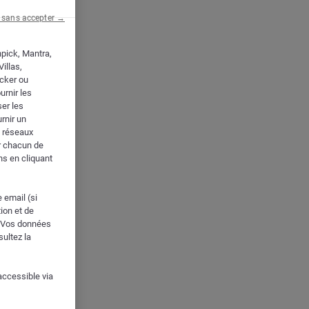
 sans accepter →
npick, Mantra,
illas,
cker ou
urnir les
er les
rnir un
s réseaux
ur chacun de
ns en cliquant
e email (si
ion et de
x. Vos données
sultez la
accessible via